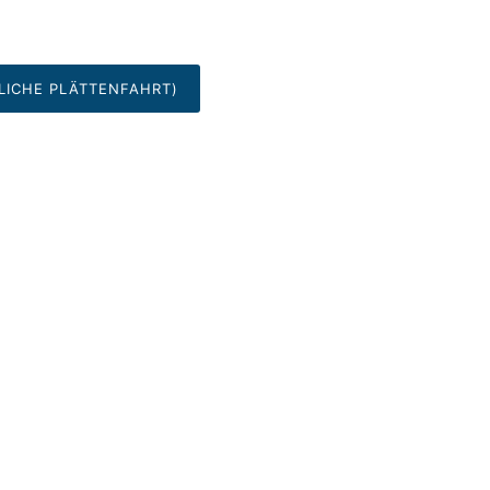
LICHE PLÄTTENFAHRT)
UNSER NEWSLETTER
BLEIBEN SIE AUF