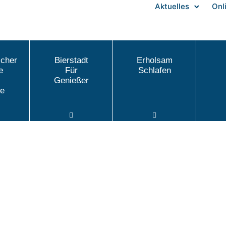
Aktuelles
Onl
icher
Bierstadt
Erholsam
e
Für
Schlafen
Genießer
e